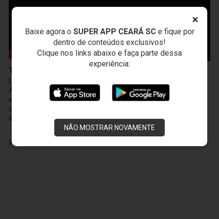
×
Baixe agora o
SUPER APP CEARÁ SC
e fique por
dentro de conteúdos exclusivos!
Clique nos links abaixo e faça parte dessa
experiência:
10 de Abril
Um novo produto chegou à Vozão TV! O PodFalar,
Alvinegro, podcast oficial do Ceará SC. No terceiro
episódio, os atletas João Gabriel e Melk comentam sobre
a transição da base ao profissional, a integração existente
entre Cidade Vozão e Porangabuçu e o m
NÃO MOSTRAR NOVAMENTE
PUBLICIDADE