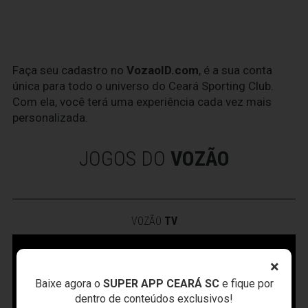
Faça seu cadastro no
VozaoID.com
, é a sua conta
única para todo o universo do Ceará Sporting Club.
Com ela, você terá uma experiência cada vez mais
personalizada.
JOGOS DO
VOZÃO
VOZÃO
TV
×
Baixe agora o
SUPER APP CEARÁ SC
e fique por
dentro de conteúdos exclusivos!