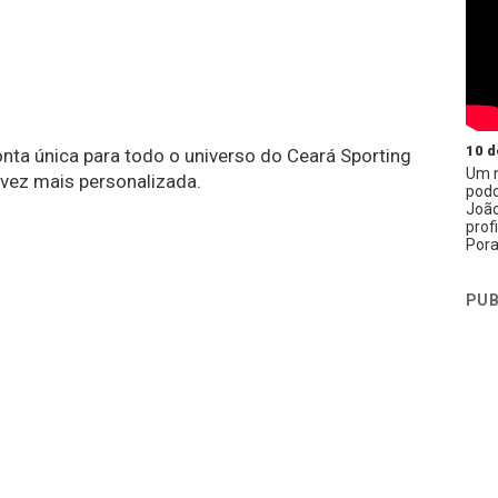
10 d
conta única para todo o universo do Ceará Sporting
Um n
 vez mais personalizada.
podc
João
prof
Pora
PUB