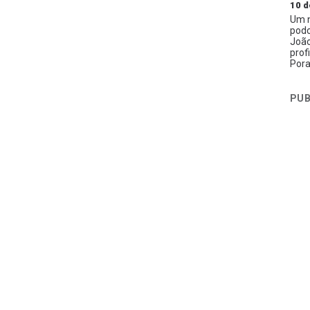
10 d
Um n
podc
João
prof
Pora
PUB