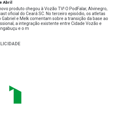
e Abril
ovo produto chegou à Vozão TV! O PodFalar, Alvinegro,
ast oficial do Ceará SC. No terceiro episódio, os atletas
 Gabriel e Melk comentam sobre a transição da base ao
issional, a integração existente entre Cidade Vozão e
ngabuçu e o m
LICIDADE