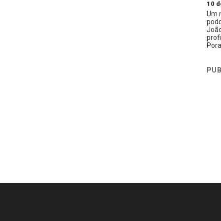
10 d
Um n
podc
João
prof
Pora
PUB