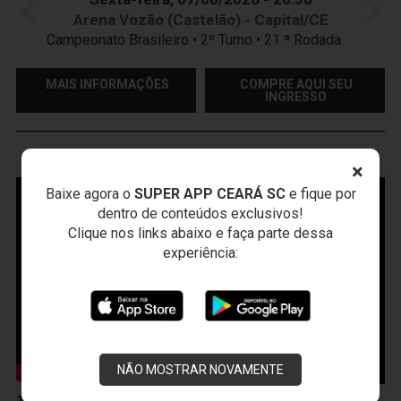
Arena Vozão (Castelão) - Capital/CE
Campeonato Brasileiro • 2º Turno • 21 ª Rodada
MAIS INFORMAÇÕES
COMPRE AQUI SEU
INGRESSO
VOZÃO
TV
×
Baixe agora o
SUPER APP CEARÁ SC
e fique por
dentro de conteúdos exclusivos!
Clique nos links abaixo e faça parte dessa
experiência:
NÃO MOSTRAR NOVAMENTE
10 de Abril