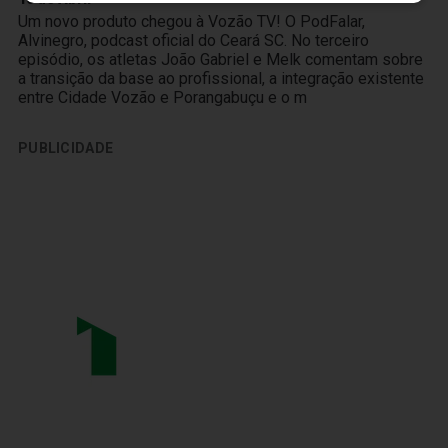
Um novo produto chegou à Vozão TV! O PodFalar,
Alvinegro, podcast oficial do Ceará SC. No terceiro
episódio, os atletas João Gabriel e Melk comentam sobre
a transição da base ao profissional, a integração existente
entre Cidade Vozão e Porangabuçu e o m
PUBLICIDADE