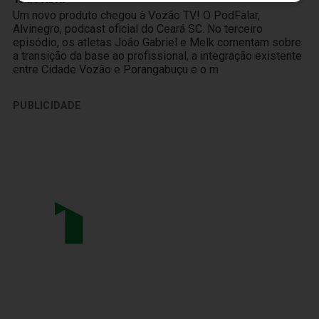
Um novo produto chegou à Vozão TV! O PodFalar,
Alvinegro, podcast oficial do Ceará SC. No terceiro
episódio, os atletas João Gabriel e Melk comentam sobre
a transição da base ao profissional, a integração existente
entre Cidade Vozão e Porangabuçu e o m
PUBLICIDADE