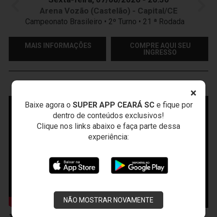
Arena Vozão (Castelão) - Capital/CE
Campeonato Brasileiro • 2º Turno • 21 ª Rodada
MAIS INFORMAÇÕES
COMPRE AQUI SEU
INGRESSO
VOZÃO
TV
×
Baixe agora o
SUPER APP CEARÁ SC
e fique por
dentro de conteúdos exclusivos!
Clique nos links abaixo e faça parte dessa
experiência:
NÃO MOSTRAR NOVAMENTE
10 de Abril