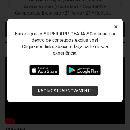
Arena Vozão (Castelão) - Capital/CE
Campeonato Brasileiro • 2º Turno • 21 ª Rodada
×
MAIS INFORMAÇÕES
COMPRE AQUI SEU
INGRESSO
Baixe agora o
SUPER APP CEARÁ SC
e fique por
dentro de conteúdos exclusivos!
Clique nos links abaixo e faça parte dessa
VOZÃO
TV
experiência:
NÃO MOSTRAR NOVAMENTE
10 de Abril