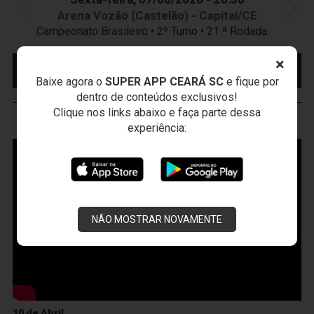
Arena Vozão (Castelão) - Capital/CE
Campeonato Brasileiro • 2º Turno • 21 ª Rodada
×
MAIS INFORMAÇÕES
COMPRE AQUI SEU
INGRESSO
Baixe agora o
SUPER APP CEARÁ SC
e fique por
dentro de conteúdos exclusivos!
Clique nos links abaixo e faça parte dessa
VOZÃO
TV
experiência:
NÃO MOSTRAR NOVAMENTE
10 de Abril