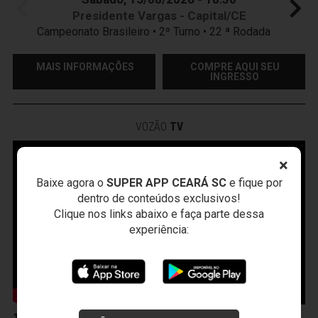
Presidente Vargas - Capital/CE
Campeonato Brasileiro • 2º Turno • 22 ª Rodada
MAIS INFORMAÇÕES
COMPRE AQUI SEU
INGRESSO
VOZÃO
TV
×
Baixe agora o
SUPER APP CEARÁ SC
e fique por
dentro de conteúdos exclusivos!
Clique nos links abaixo e faça parte dessa
experiência:
10 de Abril