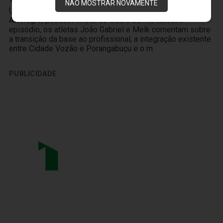
NÃO MOSTRAR NOVAMENTE
Um novo produto chegou à Vozão TV! O PodFalar,
Alvinegro, podcast oficial do Ceará SC. No terceiro
episódio, os atletas João Gabriel e Melk comentam sobre
a transição da base ao profissional, a integração existente
entre Cidade Vozão e Porangabuçu e o m
PUBLICIDADE