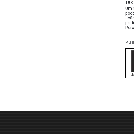
10 d
Um n
podc
João
prof
Pora
PUB