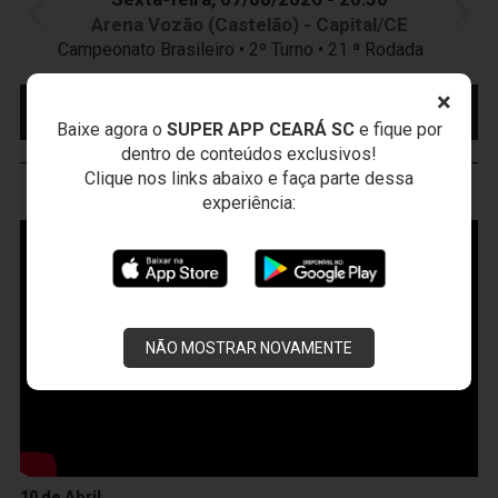
Arena Vozão (Castelão) - Capital/CE
Campeonato Brasileiro • 2º Turno • 21 ª Rodada
×
MAIS INFORMAÇÕES
COMPRE AQUI SEU
INGRESSO
Baixe agora o
SUPER APP CEARÁ SC
e fique por
dentro de conteúdos exclusivos!
Clique nos links abaixo e faça parte dessa
VOZÃO
TV
experiência:
NÃO MOSTRAR NOVAMENTE
10 de Abril