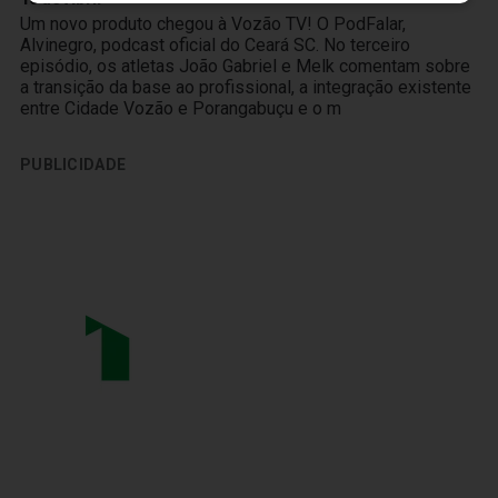
Um novo produto chegou à Vozão TV! O PodFalar,
Alvinegro, podcast oficial do Ceará SC. No terceiro
episódio, os atletas João Gabriel e Melk comentam sobre
a transição da base ao profissional, a integração existente
entre Cidade Vozão e Porangabuçu e o m
PUBLICIDADE