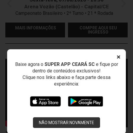
Arena Vozão (Castelão) - Capital/CE
Campeonato Brasileiro • 2º Turno • 21 ª Rodada
MAIS INFORMAÇÕES
COMPRE AQUI SEU
INGRESSO
VOZÃO
TV
×
Baixe agora o
SUPER APP CEARÁ SC
e fique por
dentro de conteúdos exclusivos!
Clique nos links abaixo e faça parte dessa
experiência:
NÃO MOSTRAR NOVAMENTE
10 de Abril