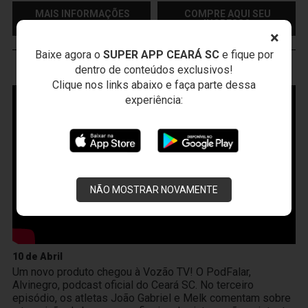
MAIS INFORMAÇÕES
COMPRE AQUI SEU
INGRESSO
×
Baixe agora o
SUPER APP CEARÁ SC
e fique por
dentro de conteúdos exclusivos!
VOZÃO
TV
Clique nos links abaixo e faça parte dessa
experiência:
NÃO MOSTRAR NOVAMENTE
10 de Abril
Um novo produto chegou à Vozão TV! O PodFalar,
Alvinegro, podcast oficial do Ceará SC. No terceiro
episódio, os atletas João Gabriel e Melk comentam sobre