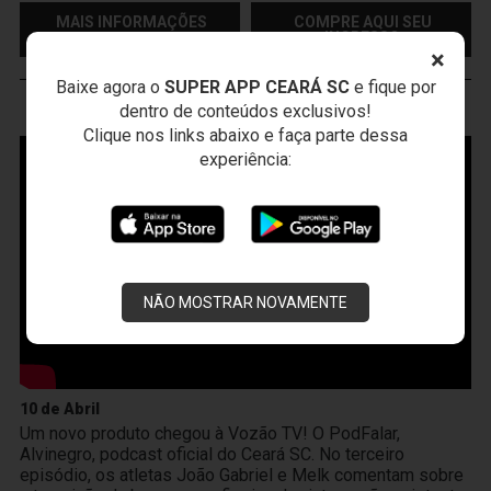
MAIS INFORMAÇÕES
COMPRE AQUI SEU
INGRESSO
×
Baixe agora o
SUPER APP CEARÁ SC
e fique por
dentro de conteúdos exclusivos!
VOZÃO
TV
Clique nos links abaixo e faça parte dessa
experiência:
NÃO MOSTRAR NOVAMENTE
10 de Abril
Um novo produto chegou à Vozão TV! O PodFalar,
Alvinegro, podcast oficial do Ceará SC. No terceiro
episódio, os atletas João Gabriel e Melk comentam sobre