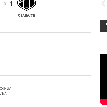
1
1
X
CEARÁ/CE
atos/BA
s/BA
s