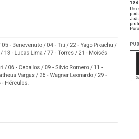
10 d
Um n
podc
João
prof
Pora
PUB
 05 - Benevenuto / 04 - Titi / 22 - Yago Pikachu /
/ 13 - Lucas Lima / 77 - Torres / 21 - Moisés.
 / 06 - Ceballos / 09 - Silvio Romero / 11 -
 Matheus Vargas / 26 - Wagner Leonardo / 29 -
5 - Hércules.