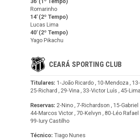
36' (1º Tempo)
Romarinho
14' (2º Tempo)
Lucas Lima
40' (2º Tempo)
Yago Pikachu
CEARÁ SPORTING CLUB
Titulares:
1-João Ricardo
,
10-Mendoza
,
13-
25-Richard
,
29-Vina
,
33-Victor Luís
,
45-Lim
Reservas:
2-Nino
,
7-Richardson
,
15-Gabriel
44-Marcos Victor
,
70-Kelvyn
,
80-Léo Rafael
99-Iury Castilho
Técnico:
Tiago Nunes