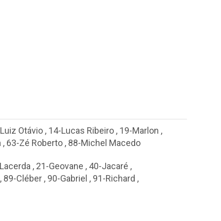
Luiz Otávio
,
14-Lucas Ribeiro
,
19-Marlon
,
a
,
63-Zé Roberto
,
88-Michel Macedo
 Lacerda
,
21-Geovane
,
40-Jacaré
,
,
89-Cléber
,
90-Gabriel
,
91-Richard
,