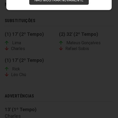
Massagista:
Anacleto Pires
SUBSTITUIÇÕES
(1) 17' (2º Tempo)
(2) 32' (2º Tempo)
Lima
Mateus Gonçalves
Charles
Rafael Sobis
(1) 17' (2º Tempo)
Rick
Léo Chú
ADVERTÊNCIAS
13' (1º Tempo)
Charles