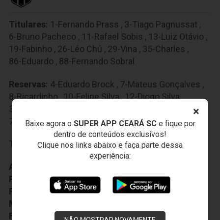
Titulares:
1-Fernando Prass
,
3-Tiago Pagnussat
,
6-Bruno Pacheco
,
11-Rafael Sobis
,
13-Luiz Otávio
,
19-Fabinho
,
26-Léo Chú
,
29-Vina
,
35-Charles
,
86-Eduardo
,
88-Fernando Sobral
Reservas:
4-Eduardo Brock
,
7-Mateus Gonçalves
,
8-Ricardinho
,
10-Felipe Silva
,
12-Diogo Silva
,
31-Pedro Naressi
,
37-Rick
,
39-Wescley
,
45-Lima
,
×
70-Kelvyn
,
80-Leandro Carvalho
,
99-Cristiano
Baixe agora o
SUPER APP CEARÁ SC
e fique por
dentro de conteúdos exclusivos!
Técnico:
Guto Ferreira
Clique nos links abaixo e faça parte dessa
experiência:
Auxiliar Técnico:
Alexandre Faganello
Preparador Fisico:
Valdir Nogueira
Preparador Goleiro:
Everaldo Santana
Médico:
Daniel Gomes
Fisioterapeuta:
Wellington Alencar
NÃO MOSTRAR NOVAMENTE