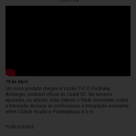
10 de Abril
Um novo produto chegou à Vozão TV! O PodFalar,
Alvinegro, podcast oficial do Ceará SC. No terceiro
episódio, os atletas João Gabriel e Melk comentam sobre
a transição da base ao profissional, a integração existente
entre Cidade Vozão e Porangabuçu e o m
PUBLICIDADE