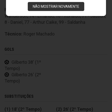
NÃO MOSTRAR NOVAMENTE
Reservas:
1 - Douglas, 2 - Nino, 12 - Zeca, 3 -
Wanderson, 14 - Ernando, 16 - Ronaldo, 71 - Jadson,
8 - Daniel, 77 - Arthur Caike, 99 - Saldanha
Técnico:
Roger Machado
GOLS
Gilberto 38' (1º
Tempo)
Gilberto 26' (2º
Tempo)
SUBSTITUIÇÕES
(1) 18' (2º Tempo)
(2) 26' (2º Tempo)