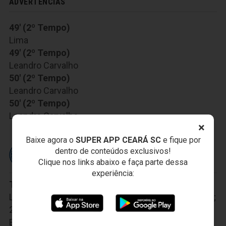
ADVERTÊNCIAS
49' (2º Tempo)
Lima
49' (2º Tempo)
Leandro Carvalho
50' (2º Tempo)
Leandro Carvalho
50' (2º Tempo)
Leandro Carvalho
×
Baixe agora o
SUPER APP CEARÁ SC
e fique por
dentro de conteúdos exclusivos!
ESPORTE CLUBE BAHIA
Clique nos links abaixo e faça parte dessa
experiência:
Titulares:
33 - Anderson; 23 - João Pedro, 28 -
Lucas Fonseca, 40 - Juninho, 29 - Juninho Capixaba;
26 - Gregore, 24 - Flávio, 11 - Rossi, 25 - Clayson, 7-
Elber; 9 - Gilberto