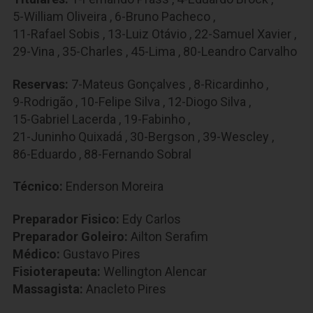
5-William Oliveira
,
6-Bruno Pacheco
,
11-Rafael Sobis
,
13-Luiz Otávio
,
22-Samuel Xavier
,
29-Vina
,
35-Charles
,
45-Lima
,
80-Leandro Carvalho
Reservas:
7-Mateus Gonçalves
,
8-Ricardinho
,
9-Rodrigão
,
10-Felipe Silva
,
12-Diogo Silva
,
15-Gabriel Lacerda
,
19-Fabinho
,
21-Juninho Quixadá
,
30-Bergson
,
39-Wescley
,
86-Eduardo
,
88-Fernando Sobral
Técnico:
Enderson Moreira
Preparador Fisico:
Edy Carlos
Preparador Goleiro:
Ailton Serafim
Médico:
Gustavo Pires
Fisioterapeuta:
Wellington Alencar
Massagista:
Anacleto Pires