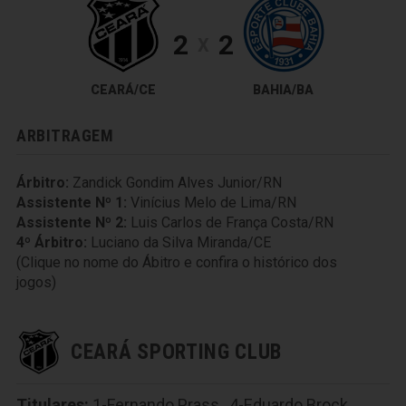
2
2
X
CEARÁ/CE
BAHIA/BA
ARBITRAGEM
Árbitro:
Zandick Gondim Alves Junior/RN
Assistente Nº 1:
Vinícius Melo de Lima/RN
Assistente Nº 2:
Luis Carlos de França Costa/RN
4º Árbitro:
Luciano da Silva Miranda/CE
(Clique no nome do Ábitro e confira o histórico dos
jogos)
CEARÁ SPORTING CLUB
Titulares:
1-Fernando Prass
,
4-Eduardo Brock
,