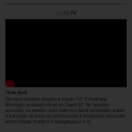
VOZÃO
TV
10 de Abril
Um novo produto chegou à Vozão TV! O PodFalar,
Alvinegro, podcast oficial do Ceará SC. No terceiro
episódio, os atletas João Gabriel e Melk comentam sobre
a transição da base ao profissional, a integração existente
entre Cidade Vozão e Porangabuçu e o m