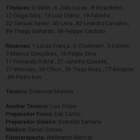
Titulares:
3-Valdo
,
6-João Lucas
,
8-Ricardinho
,
12-Diogo Silva
,
13-Luiz Otávio
,
19-Fabinho
,
22-Samuel Xavier
,
45-Lima
,
82-Leandro Carvalho
,
89-Thiago Galhardo
,
98-Felippe Cardoso
Reservas:
1-Lucas França
,
2-Cristovam
,
5-Edinho
,
7-Mateus Gonçalves
,
10-Felipe Silva
,
11-Fernando Sobral
,
21-Juninho Quixadá
,
27-Wescley
,
30-Chico
,
36-Tiago Alves
,
77-Bergson
,
88-Pedro Ken
Técnico:
Enderson Moreira
Auxiliar Técnico:
Luiz Felipe
Preparador Fisico:
Edy Carlos
Preparador Goleiro:
Everaldo Santana
Médico:
Daniel Gomes
Fisioterapeuta:
Wellington Alencar