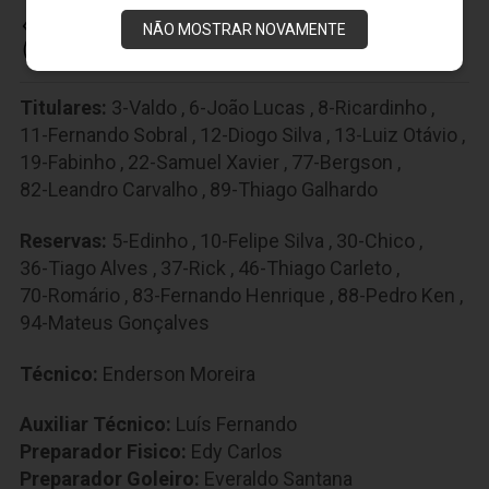
NÃO MOSTRAR NOVAMENTE
CEARÁ SPORTING CLUB
Titulares:
3-Valdo
,
6-João Lucas
,
8-Ricardinho
,
11-Fernando Sobral
,
12-Diogo Silva
,
13-Luiz Otávio
,
19-Fabinho
,
22-Samuel Xavier
,
77-Bergson
,
82-Leandro Carvalho
,
89-Thiago Galhardo
Reservas:
5-Edinho
,
10-Felipe Silva
,
30-Chico
,
36-Tiago Alves
,
37-Rick
,
46-Thiago Carleto
,
70-Romário
,
83-Fernando Henrique
,
88-Pedro Ken
,
94-Mateus Gonçalves
Técnico:
Enderson Moreira
Auxiliar Técnico:
Luís Fernando
Preparador Fisico:
Edy Carlos
Preparador Goleiro:
Everaldo Santana