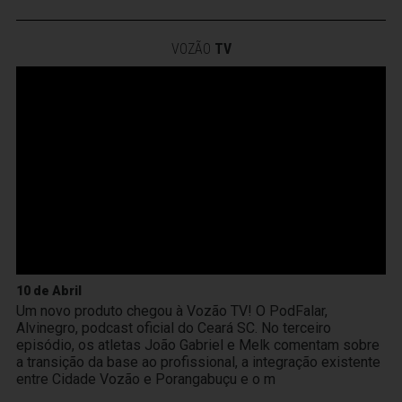
VOZÃO
TV
10 de Abril
Um novo produto chegou à Vozão TV! O PodFalar,
Alvinegro, podcast oficial do Ceará SC. No terceiro
episódio, os atletas João Gabriel e Melk comentam sobre
a transição da base ao profissional, a integração existente
entre Cidade Vozão e Porangabuçu e o m