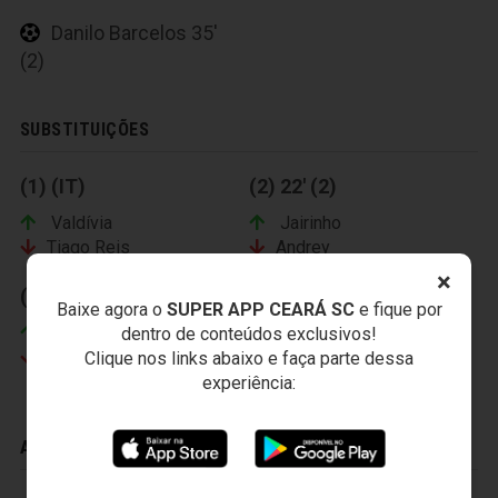
Danilo Barcelos 35'
(2)
SUBSTITUIÇÕES
(1) (IT)
(2) 22' (2)
Valdívia
Jairinho
Tiago Reis
Andrey
×
(3) 38' (2)
Baixe agora o
SUPER APP CEARÁ SC
e fique por
Lucas Mineiro
dentro de conteúdos exclusivos!
Marrony
Clique nos links abaixo e faça parte dessa
experiência:
ADVERTÊNCIAS