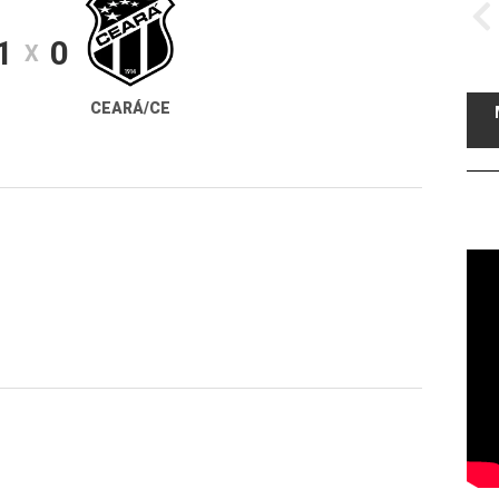
1
0
X
CEARÁ/CE