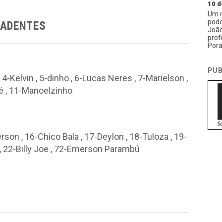
10 d
Um n
podc
RADENTES
João
prof
Pora
PUB
4-Kelvin , 5-dinho , 6-Lucas Neres , 7-Marielson ,
ré , 11-Manoelzinho
rson , 16-Chico Bala , 17-Deylon , 18-Tuloza , 19-
, 22-Billy Joe , 72-Emerson Parambú