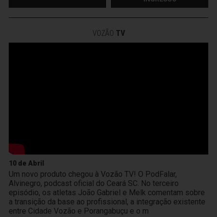
VOZÃO
TV
10 de Abril
Um novo produto chegou à Vozão TV! O PodFalar,
Alvinegro, podcast oficial do Ceará SC. No terceiro
episódio, os atletas João Gabriel e Melk comentam sobre
a transição da base ao profissional, a integração existente
entre Cidade Vozão e Porangabuçu e o m