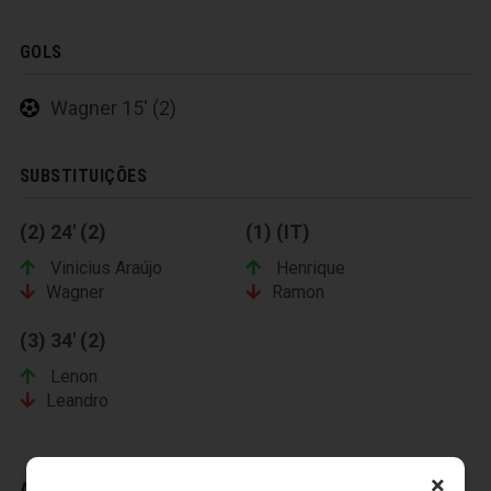
GOLS
Wagner 15' (2)
SUBSTITUIÇÕES
(2) 24' (2)
(1) (IT)
Vinicius Araújo
Henrique
Wagner
Ramon
(3) 34' (2)
Lenon
Leandro
×
ADVERTÊNCIAS