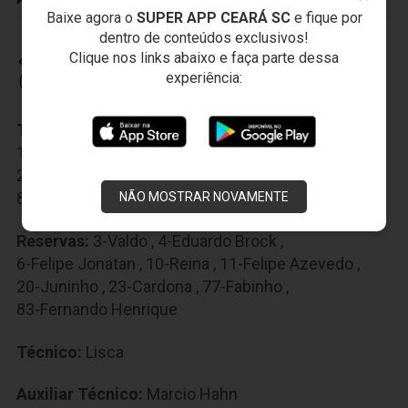
Baixe agora o
SUPER APP CEARÁ SC
e fique por
dentro de conteúdos exclusivos!
Clique nos links abaixo e faça parte dessa
CEARÁ SPORTING CLUB
experiência:
Titulares:
1-Everson
,
5-Edinho
,
8-Ricardinho
,
13-Luiz Otávio
,
22-Samuel Xavier
,
25-Calyson
,
26-Richardson
,
36-Tiago Alves
,
40-Arthur
,
80-Leandro Carvalho
,
91-João Lucas
NÃO MOSTRAR NOVAMENTE
Reservas:
3-Valdo
,
4-Eduardo Brock
,
6-Felipe Jonatan
,
10-Reina
,
11-Felipe Azevedo
,
20-Juninho
,
23-Cardona
,
77-Fabinho
,
83-Fernando Henrique
Técnico:
Lisca
Auxiliar Técnico:
Marcio Hahn