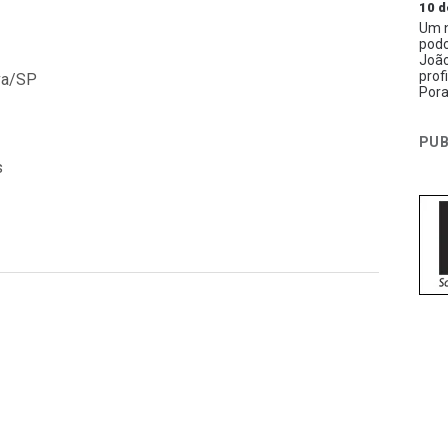
10 d
Um n
podc
João
prof
lva/SP
Pora
PUB
s