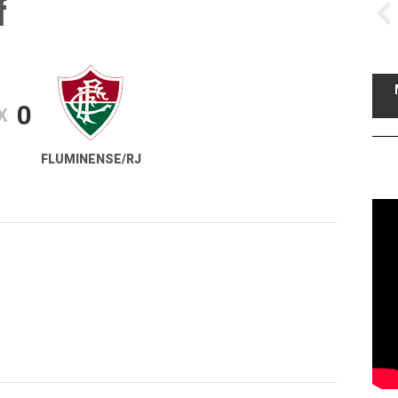
f
0
X
FLUMINENSE/RJ