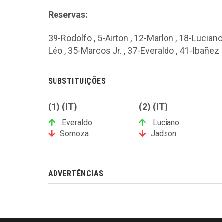
Reservas:
39-Rodolfo , 5-Airton , 12-Marlon , 18-Lucian
Léo , 35-Marcos Jr. , 37-Everaldo , 41-Ibañez
SUBSTITUIÇÕES
(1) (IT)
(2) (IT)
Everaldo
Luciano
Sornoza
Jadson
ADVERTÊNCIAS