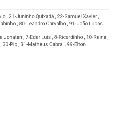
vio
,
21-Juninho Quixadá
,
22-Samuel Xavier
,
Fabinho
,
80-Leandro Carvalho
,
91-João Lucas
pe Jonatan
,
7-Eder Luis
,
8-Ricardinho
,
10-Reina
,
,
30-Pio
,
31-Matheus Cabral
,
99-Elton