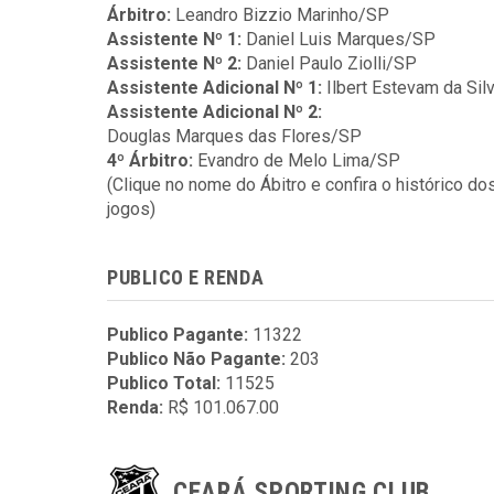
Árbitro:
Leandro Bizzio Marinho/SP
Assistente Nº 1:
Daniel Luis Marques/SP
Assistente Nº 2:
Daniel Paulo Ziolli/SP
Assistente Adicional Nº 1:
Ilbert Estevam da Si
Assistente Adicional Nº 2:
Douglas Marques das Flores/SP
4º Árbitro:
Evandro de Melo Lima/SP
(Clique no nome do Ábitro e confira o histórico do
jogos)
PUBLICO E RENDA
Publico Pagante:
11322
Publico Não Pagante:
203
Publico Total:
11525
Renda:
R$ 101.067.00
CEARÁ SPORTING CLUB