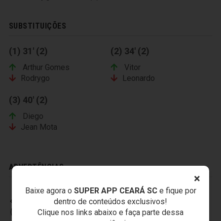
SUBSTITUIÇÕES
(1) 31' (2)
(2) 34' (2)
Arthur Gomes
Vitor
Rodrygo
Leonardo
(3) 40' (2)
Diego
Jean Mota
ADVERTÊNCIAS
×
Baixe agora o
SUPER APP CEARÁ SC
e fique por
dentro de conteúdos exclusivos!
CEARÁ SPORTING CLUB
Clique nos links abaixo e faça parte dessa