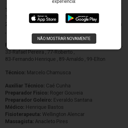
experiência:
Titulares:
1-Everson
,
3-Valdo
,
8-Ricardinho
,
11-Felipe Azevedo
,
13-Luiz Otávio
,
19-Ernandes
,
20-Juninho
,
27-Wescley
,
30-Pio
,
35-Rafael Carioca
,
40-Arthur
NÃO MOSTRAR NOVAMENTE
Reservas:
5-Naldo
,
10-Reina
,
32-Douglas Coutinho
,
33-Rafael Pereira
,
77-Roberto
,
83-Fernando Henrique
,
89-Arnaldo
,
99-Elton
Técnico:
Marcelo Chamusca
Auxiliar Técnico:
Caé Cunha
Preparador Fisico:
Roger Gouveia
Preparador Goleiro:
Everaldo Santana
Médico:
Henrique Bastos
Fisioterapeuta:
Wellington Alencar
Massagista:
Anacleto Pires