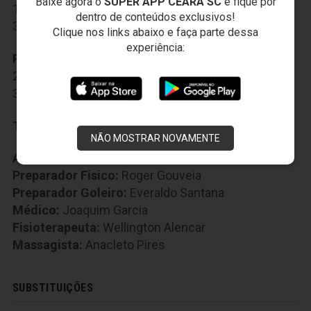
Baixe agora o
SUPER APP CEARÁ SC
e fique por
17-Raul
,
26-Richardson
,
31-Roberto
,
dentro de conteúdos exclusivos!
33-Rafael Pereira
,
88-Pedro Ken
Clique nos links abaixo e faça parte dessa
experiência:
Reservas:
7-Jackson Caucaia
,
13-Luiz Otávio
,
20-Wallace
,
22-Cafu
,
27-Fernando Henrique
,
30-Pio
,
35-Rafael Carioca
,
40-Arthur
Técnico:
Marcelo Chamusca
NÃO MOSTRAR NOVAMENTE
Auxiliar Técnico:
Caé Cunha
Preparador Fisico:
Roger Gouveia
Preparador Goleiro:
Everaldo Santana
Médico:
Joaquim Garcia
Fisioterapeuta:
Wellington Alencar
Massagista:
Anacleto Pires
SUBSTITUIÇÕES