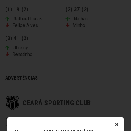
(1) 19' (2)
(2) 37' (2)
Rafhael Lucas
Nathan
Felipe Alves
Minho
(3) 41' (2)
Jhnony
Renatinho
ADVERTÊNCIAS
CEARÁ SPORTING CLUB
Titulares:
1-Everson
,
2-Tiago Cametá
,
4-Valdo
,
×
6-Romário Santos
,
8-Ricardinho
,
11-Magno Alves
,