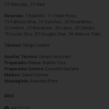
27-Wescley
,
37-Raul
Reservas:
7-Robinho
,
11-Felipe Rosa
,
13-Fabrício Silva
,
19-Sanchez
,
20-Ricardinho
,
22-Hebert
,
23-Rondinele
,
32-Lauro
,
33-Sandro
,
76-Lucas Silva
,
87-Douglas Dias
,
96-Marcos Ytalo
Técnico:
Sérgio Soares
Auxiliar Técnico:
Denys Facincani
Preparador Fisico:
Walmir Cruz
Preparador Goleiro:
Everaldo Santana
Médico:
Daniel Gomes
Massagista:
Anacleto Pires
GOLS
Bill 27' (2)