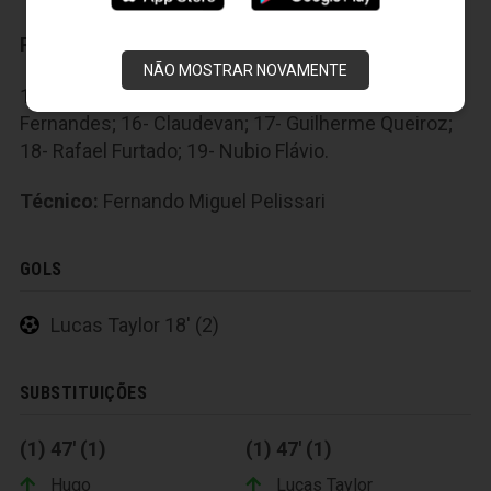
Reservas:
NÃO MOSTRAR NOVAMENTE
12- Hugo; 13- Lucas Taylor; 14- Gabriel Furtado; 15-
Fernandes; 16- Claudevan; 17- Guilherme Queiroz;
18- Rafael Furtado; 19- Nubio Flávio.
Técnico:
Fernando Miguel Pelissari
GOLS
Lucas Taylor 18' (2)
SUBSTITUIÇÕES
(1) 47' (1)
(1) 47' (1)
Hugo
Lucas Taylor