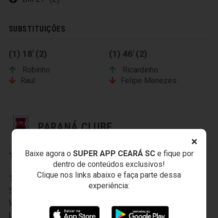
SUBSTITUIÇÕES
(1) 18' (2)
(1) 46' (2)
Robinho
Ricardinho
Raul
Felipe Menezes
PARANÁ CLUBE
×
Baixe agora o
SUPER APP CEARÁ SC
e fique por
Titulares:
dentro de conteúdos exclusivos!
Clique nos links abaixo e faça parte dessa
1- Marcos; 2- Leandro Silva; 3- Pitty; 4- João Paulo;
experiência:
5- Jhony; 6- Rafael Carioca; 7- Diego Tavares; 8-
Wellington Reis; 9- Yan Philipe; 10- Alesson; 11-
Leandro Vilela