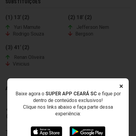
SUBSTITUIÇÕES
(1) 13' (2)
(2) 18' (2)
Yuri Mamute
Jefferson Nem
Rodrigo Souza
Bergson
(3) 41' (2)
Renan Oliveira
Vinicius
×
ADVERTÊNCIAS
Baixe agora o
SUPER APP CEARÁ SC
e fique por
dentro de conteúdos exclusivos!
Clique nos links abaixo e faça parte dessa
CEARÁ SPORTING CLUB
experiência:
Titulares:
1-Everson
,
2-Tiago Cametá
,