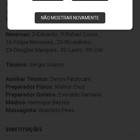
10-Felipe Silva
,
13-Thalysson
,
14-Ewerton Páscoa
,
18-Bill
,
22-Diego Felipe
,
27-Wescley
,
37-Raul
,
NÃO MOSTRAR NOVAMENTE
88-Charles
,
90-Lelê
Reservas:
3-Eduardo
,
9-Rafael Costa
,
16-Felipe Menezes
,
20-Ricardinho
,
23-Douglas Marques
,
32-Lauro
,
99-Ciel
Técnico:
Sérgio Soares
Auxiliar Técnico:
Denys Facincani
Preparador Fisico:
Walmir Cruz
Preparador Goleiro:
Everaldo Santana
Médico:
Henrique Bastos
Massagista:
Anacleto Pires
SUBSTITUIÇÕES