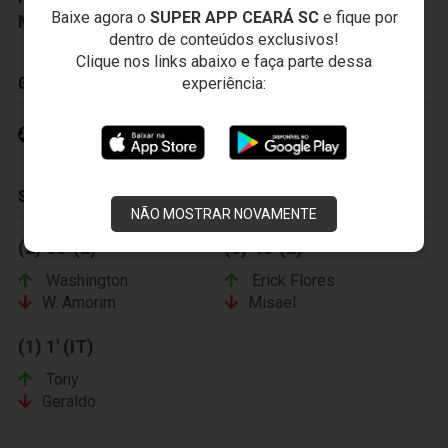
Baixe agora o
SUPER APP CEARÁ SC
e fique por
Massagista:
Anacleto Pires
dentro de conteúdos exclusivos!
Clique nos links abaixo e faça parte dessa
experiência:
GOLS
Ernandes 8' (2)
SUBSTITUIÇÕES
NÃO MOSTRAR NOVAMENTE
(2) 38' (2)
(3) 46' (2)
Washington
Erick Flores
W. Amorim
Misael
(1) 1' (IT)
Tony
Geraldo