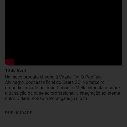
10 de Abril
Um novo produto chegou à Vozão TV! O PodFalar,
Alvinegro, podcast oficial do Ceará SC. No terceiro
episódio, os atletas João Gabriel e Melk comentam sobre
a transição da base ao profissional, a integração existente
entre Cidade Vozão e Porangabuçu e o m
PUBLICIDADE