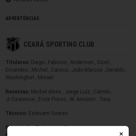
ADVERTÊNCIAS
CEARÁ SPORTING CLUB
Titulares:
Diego
,
Fabrício
,
Anderson
,
Oziel
,
Ernandes
,
Michel
,
Careca
,
João Marcos
,
Geraldo
,
Washington
,
Misael
Reservas:
Michel Alves
,
Jorge Luiz
,
Camilo
,
Jr Cearense
,
Erick Flores
,
W. Amorim
,
Tony
Técnico:
Estevam Soares
Preparador Fisico:
Lino Fachini
×
Médico:
Joaquim Garcia