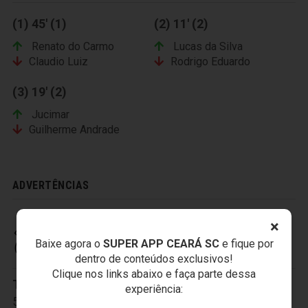
(1) 45' (1)
(2) 11' (2)
Renato do Carmo
Lucas da Silva
Claudio Luiz
Rodrigo Eduardo
(3) 19' (2)
Jucimar
Guilherme Andrade
ADVERTÊNCIAS
×
CEARÁ SPORTING CLUB
Baixe agora o
SUPER APP CEARÁ SC
e fique por
dentro de conteúdos exclusivos!
Clique nos links abaixo e faça parte dessa
Titulares:
1-Everson
,
3-Valdo
,
4-Charles
,
experiência:
5-João Marcos
,
6-Eduardo
,
9-Rafael Costa
,