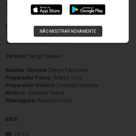
10-Felipe Silva
,
11-Wescley
,
15-Marino
,
18-Bill
,
21-Zé Mário
Reservas:
8-Richardson
,
12-Lauro
,
13-Lucas Silva
,
NÃO MOSTRAR NOVAMENTE
14-Sandro
,
16-Tomas Bastos
,
17-William Henrique
,
20-Ricardinho
,
22-Rafinha
Técnico:
Sérgio Soares
Auxiliar Técnico:
Denys Facincani
Preparador Fisico:
Walmir Cruz
Preparador Goleiro:
Everaldo Santana
Médico:
Joaquim Garcia
Massagista:
Anacleto Pires
GOLS
23' (1)