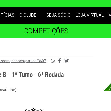
TÍCIAS
O CLUBE
SEJA SÓCIO
LOJA VIRTUAL
COMPETIÇÕES
m/competicoes/partida/3607
 B - 1º Turno - 6ª Rodada
 cearense)