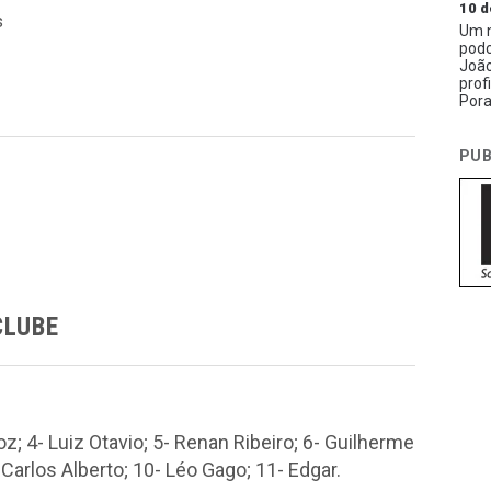
10 d
s
Um n
podc
João
prof
Pora
PUB
CLUBE
z; 4- Luiz Otavio; 5- Renan Ribeiro; 6- Guilherme
 Carlos Alberto; 10- Léo Gago; 11- Edgar.