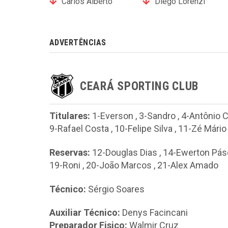
Carlos Alberto
Diego Lorenzi
ADVERTÊNCIAS
CEARÁ SPORTING CLUB
Titulares:
1-Everson
,
3-Sandro
,
4-Antônio C
9-Rafael Costa
,
10-Felipe Silva
,
11-Zé Mário
Reservas:
12-Douglas Dias
,
14-Ewerton Pás
19-Roni
,
20-João Marcos
,
21-Alex Amado
Técnico:
Sérgio Soares
Auxiliar Técnico:
Denys Facincani
Preparador Fisico:
Walmir Cruz