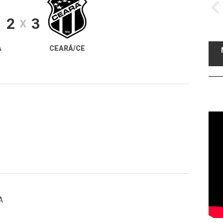
2
3
X
A
CEARÁ/CE
A