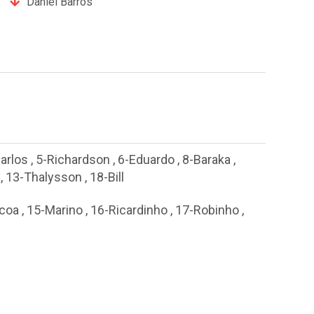
Daniel Barros
arlos
,
5-Richardson
,
6-Eduardo
,
8-Baraka
,
,
13-Thalysson
,
18-Bill
coa
,
15-Marino
,
16-Ricardinho
,
17-Robinho
,