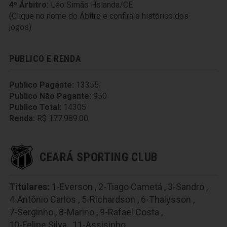
4º Árbitro:
Léo Simão Holanda/CE
(Clique no nome do Ábitro e confira o histórico dos
jogos)
PUBLICO E RENDA
Publico Pagante:
13355
Publico Não Pagante:
950
Publico Total:
14305
Renda:
R$ 177.989.00
CEARÁ SPORTING CLUB
Titulares:
1-Everson
,
2-Tiago Cametá
,
3-Sandro
,
4-Antônio Carlos
,
5-Richardson
,
6-Thalysson
,
7-Serginho
,
8-Marino
,
9-Rafael Costa
,
10-Felipe Silva
,
11-Assisinho