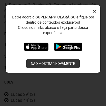
1- Emerson; 2- Roniery; 3- Fernando Lombardi; 26-
×
Gualberto; 30- João Lucas; 32- Rodrigo Andrade; 25-
Lucas; 28- Paulinho; 16- Raphael Luz; 17- Rafael
Baixe agora o
SUPER APP CEARÁ SC
e fique por
dentro de conteúdos exclusivos!
Costa; 40- Alexandro
Clique nos links abaixo e faça parte dessa
experiência:
Reservas:
12- Marcão; 13- Crystian; 4- Gilvan; 14- Pablo; 22-
Ilaílson; 18- Jhonnatan; 21- Bruno Smith; 29-
Wanderson.
NÃO MOSTRAR NOVAMENTE
Técnico:
Dado Cavalcanti
GOLS
Lucas 29' (2)
Lucas 44' (2)