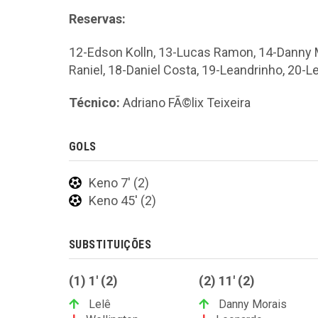
Reservas:
12-Edson Kolln, 13-Lucas Ramon, 14-Danny 
Raniel, 18-Daniel Costa, 19-Leandrinho, 20-L
Técnico:
Adriano FÃ©lix Teixeira
GOLS
Keno 7' (2)
Keno 45' (2)
SUBSTITUIÇÕES
(1) 1' (2)
(2) 11' (2)
Lelê
Danny Morais