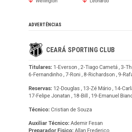
Wellington
Leonardo
ADVERTÊNCIAS
CEARÁ SPORTING CLUB
Titulares:
1-Everson
,
2-Tiago Cametá
,
3-Th
6-Fernandinho
,
7-Roni
,
8-Richardson
,
9-Raf
Reservas:
12-Douglas
,
13-Zé Mário
,
14-Carl
17-Felipe Jonatan
,
18-Bill
,
19-Emanuel Bian
Técnico:
Cristian de Souza
Auxiliar Técnico:
Ademir Fesan
Preparador Fisico:
Allan Frederico