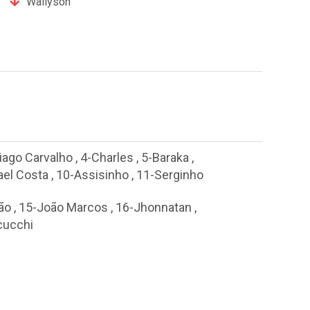
Wallyson
iago Carvalho
,
4-Charles
,
5-Baraka
,
ael Costa
,
10-Assisinho
,
11-Serginho
ão
,
15-João Marcos
,
16-Jhonnatan
,
cucchi