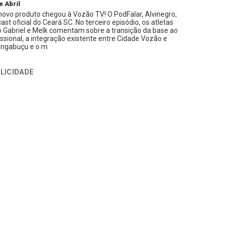
e Abril
ovo produto chegou à Vozão TV! O PodFalar, Alvinegro,
ast oficial do Ceará SC. No terceiro episódio, os atletas
 Gabriel e Melk comentam sobre a transição da base ao
issional, a integração existente entre Cidade Vozão e
ngabuçu e o m
LICIDADE