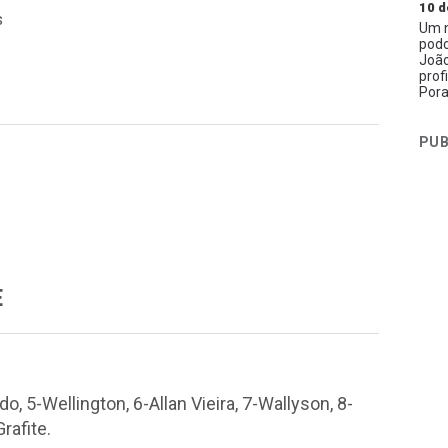
10 d
s
Um n
podc
João
prof
Pora
PUB
E
o, 5-Wellington, 6-Allan Vieira, 7-Wallyson, 8-
rafite.