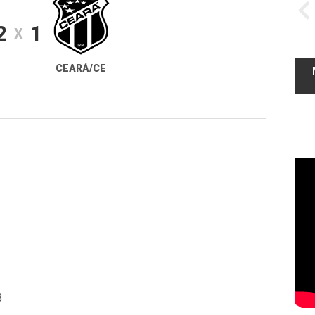
2
1
X
CEARÁ/CE
B