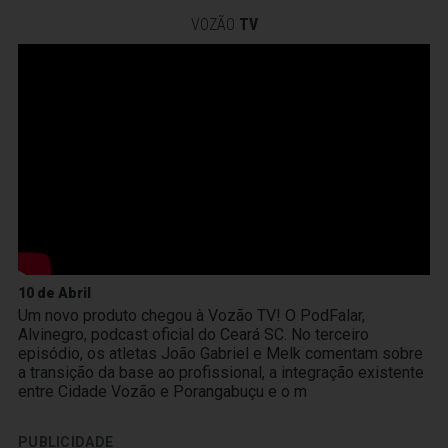
VOZÃO
TV
10 de Abril
Um novo produto chegou à Vozão TV! O PodFalar,
Alvinegro, podcast oficial do Ceará SC. No terceiro
episódio, os atletas João Gabriel e Melk comentam sobre
a transição da base ao profissional, a integração existente
entre Cidade Vozão e Porangabuçu e o m
PUBLICIDADE