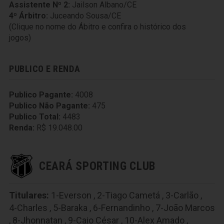
Assistente Nº 2:
Jailson Albano/CE
4º Árbitro:
Juceando Sousa/CE
(Clique no nome do Ábitro e confira o histórico dos
jogos)
PUBLICO E RENDA
Publico Pagante:
4008
Publico Não Pagante:
475
Publico Total:
4483
Renda:
R$ 19.048.00
CEARÁ SPORTING CLUB
Titulares:
1-Everson
,
2-Tiago Cametá
,
3-Carlão
,
4-Charles
,
5-Baraka
,
6-Fernandinho
,
7-João Marcos
,
8-Jhonnatan
,
9-Caio César
,
10-Alex Amado
,