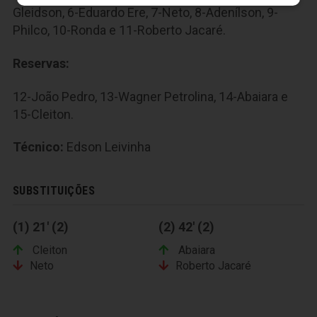
Gleidson, 6-Eduardo Ere, 7-Neto, 8-Adenílson, 9-
Philco, 10-Ronda e 11-Roberto Jacaré.
Reservas:
12-João Pedro, 13-Wagner Petrolina, 14-Abaiara e
15-Cleiton.
Técnico:
Edson Leivinha
SUBSTITUIÇÕES
(1) 21' (2)
(2) 42' (2)
Cleiton
Abaiara
Neto
Roberto Jacaré