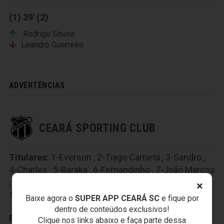
(1) 39' (2)
Rodrigo Sousa
Leandro Guerreiro
ADVERTÊNCIAS
CEARÁ SPORTING CLUB
Titulares:
1-Everson
,
2-Tiago Cametá
,
3-Sandro
,
4-Charles
,
5-Baraka
,
6-Fernandinho
,
7-João Marcos
,
8-Siloé
,
9-Rafael Costa
,
10-Wescley
,
×
11-Alex Amado
Baixe agora o
SUPER APP CEARÁ SC
e fique por
dentro de conteúdos exclusivos!
Reservas:
12-Douglas Borges
,
13-Sanchez
,
Clique nos links abaixo e faça parte dessa