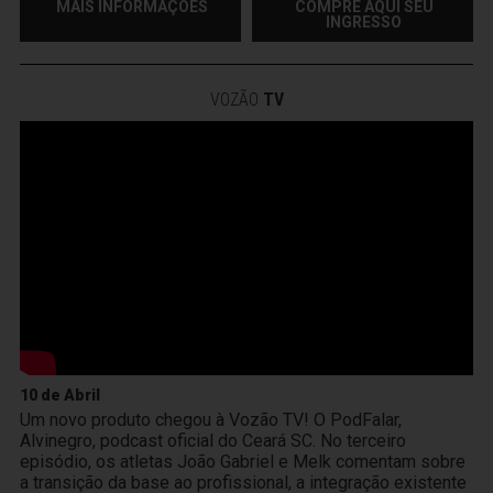
MAIS INFORMAÇÕES
COMPRE AQUI SEU
INGRESSO
VOZÃO
TV
10 de Abril
Um novo produto chegou à Vozão TV! O PodFalar,
Alvinegro, podcast oficial do Ceará SC. No terceiro
episódio, os atletas João Gabriel e Melk comentam sobre
a transição da base ao profissional, a integração existente