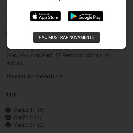
Castán, 5-Fernandes, 6-Rafael Carioca, 7-Anderson
Uchoa, 8-Carlinhos, 9-Guga, 10-Danielzinho e 11-
Carlão.
Reservas:
NÃO MOSTRAR NOVAMENTE
12-Wendell, 13-Léo Coelho, 14-Alex Brilhante, 15-
Jean, 16-Lucas Pará, 17-Fernando Viana e 18-
Nathan.
Técnico:
Fernando Diniz
GOLS
Carlão 14' (1)
Carlão 5' (2)
Carlão 34' (2)