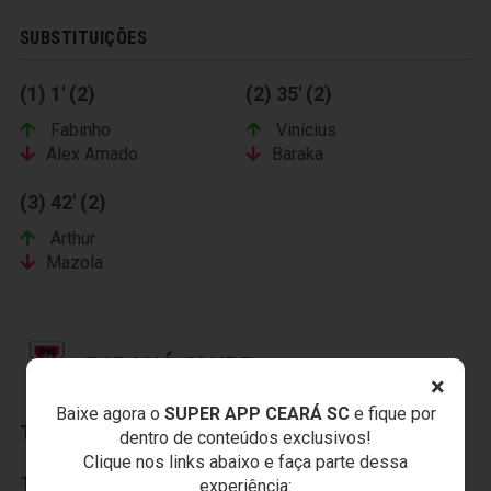
SUBSTITUIÇÕES
(1) 1' (2)
(2) 35' (2)
Fabinho
Vinícius
Alex Amado
Baraka
(3) 42' (2)
Arthur
Mazola
PARANÁ CLUBE
×
Baixe agora o
SUPER APP CEARÁ SC
e fique por
Titulares:
dentro de conteúdos exclusivos!
Clique nos links abaixo e faça parte dessa
1-Marcos, 2-Ricardinho, 3-Luiz Felipe, 4-Luciano
experiência: