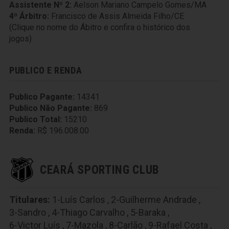
Assistente Nº 2:
Aelson Mariano Campelo Gomes/MA
4º Árbitro:
Francisco de Assis Almeida Filho/CE
(Clique no nome do Ábitro e confira o histórico dos
jogos)
PUBLICO E RENDA
Publico Pagante:
14341
Publico Não Pagante:
869
Publico Total:
15210
Renda:
R$ 196.008.00
CEARÁ SPORTING CLUB
Titulares:
1-Luís Carlos
,
2-Guilherme Andrade
,
3-Sandro
,
4-Thiago Carvalho
,
5-Baraka
,
6-Victor Luís
,
7-Mazola
,
8-Carlão
,
9-Rafael Costa
,