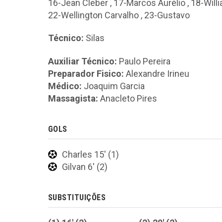
16-Jean Cleber
,
17-Marcos Aurélio
,
18-Will
22-Wellington Carvalho
,
23-Gustavo
Técnico:
Silas
Auxiliar Técnico:
Paulo Pereira
Preparador Fisico:
Alexandre Irineu
Médico:
Joaquim Garcia
Massagista:
Anacleto Pires
GOLS
Charles 15' (1)
Gilvan 6' (2)
SUBSTITUIÇÕES