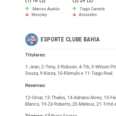
(1) 16' (2)
(2) 29' (2)
Marcos Aurélio
Tiago Cametá
Wescley
Assisinho
ESPORTE CLUBE BAHIA
Titulares:
1-Jean, 2-Tony, 3-Robson, 4-Titi, 5-Wilson Pit
Souza, 9-Kieza, 10-Rômulo e 11-Tiago Real.
Reservas:
12-Omar, 13-Thales, 14-Adriano Alves, 15-Fei
Blanco, 19-Zé Roberto, 20-Mateus, 21-Tchô e
Técnico:
SÃ©rgio Soares