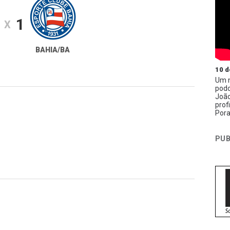
1
X
BAHIA/BA
10 d
Um n
podc
João
prof
Pora
PUB