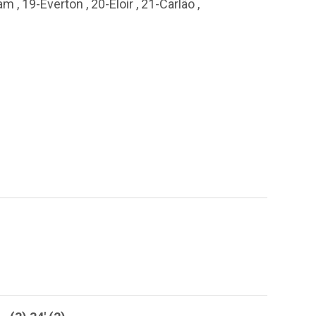
iam
,
19-Everton
,
20-Eloir
,
21-Carlão
,