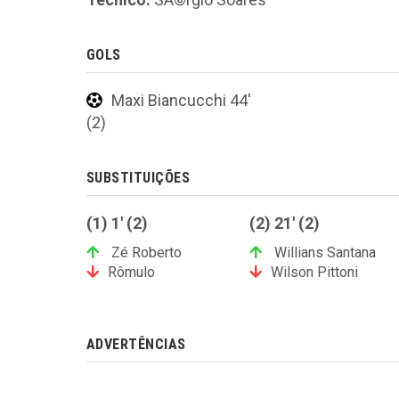
GOLS
Maxi Biancucchi 44'
(2)
SUBSTITUIÇÕES
(1) 1' (2)
(2) 21' (2)
Zé Roberto
Willians Santana
Rômulo
Wilson Pittoni
ADVERTÊNCIAS