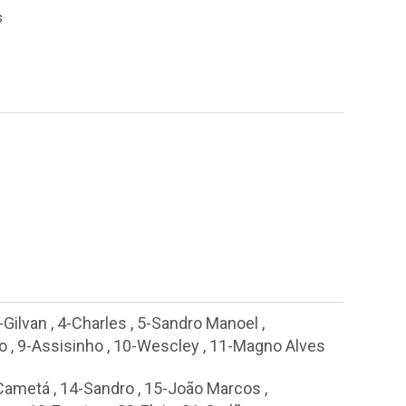
s
-Gilvan
,
4-Charles
,
5-Sandro Manoel
,
o
,
9-Assisinho
,
10-Wescley
,
11-Magno Alves
 Cametá
,
14-Sandro
,
15-João Marcos
,