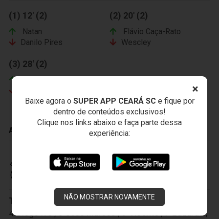
(1) 12' (2)
(2) 20' (2)
Natan
Flávio Caça-Rato
Danilo Pires
Wescley
(3) 28' (2)
Betinho
×
Keno
Baixe agora o
SUPER APP CEARÁ SC
e fique por
dentro de conteúdos exclusivos!
Clique nos links abaixo e faça parte dessa
ADVERTÊNCIAS
experiência:
CEARÁ SPORTING CLUB
NÃO MOSTRAR NOVAMENTE
Titulares:
1-Jailson
,
2-Marcos
,
3-Sandro
,
4-Diego Ivo
,
5-João Marcos
,
6-Vicente
,
7-Eduardo
,