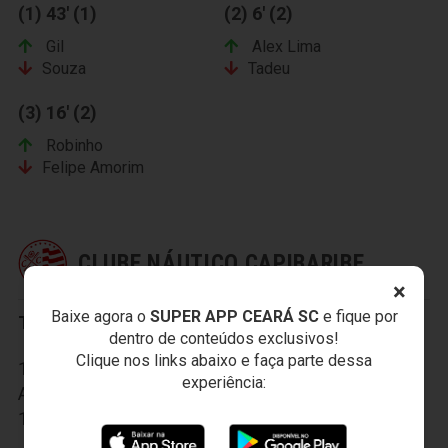
(1) 43' (1)
(2) 6' (2)
Gil
Alex Lima
Souza
Tadeu
(3) 16' (2)
Robinho
Felipe Amorim
CLUBE NÁUTICO CAPIBARIBE
×
Baixe agora o
SUPER APP CEARÁ SC
e fique por
Titulares:
dentro de conteúdos exclusivos!
Clique nos links abaixo e faça parte dessa
1-Alessandro, 2-Jackson, 3-Leonardo, 4-Willian
experiência:
Alves, 5-Dê, 6-Raí, 7-Marinho, 8-Elicarlos, 9-Careca,
10-Zé Mário e 11-Yuri.