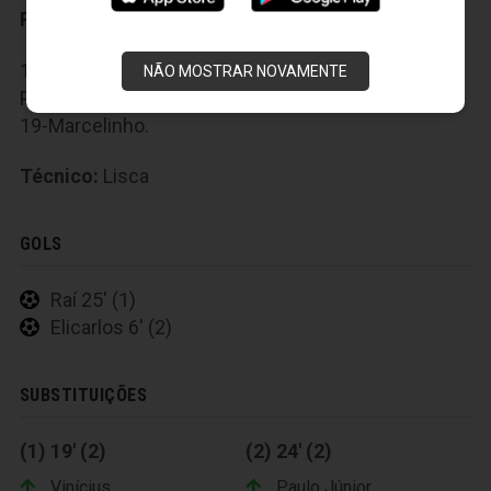
Reservas:
12-Jefferson, 13-Romário, 14-Liniker, 15-Rodrigo
NÃO MOSTRAR NOVAMENTE
Possebon, 16-Leleu, 17-Vinícius, 18-Paulo Júnior e
19-Marcelinho.
Técnico:
Lisca
GOLS
Raí 25' (1)
Elicarlos 6' (2)
SUBSTITUIÇÕES
(1) 19' (2)
(2) 24' (2)
Vinícius
Paulo Júnior