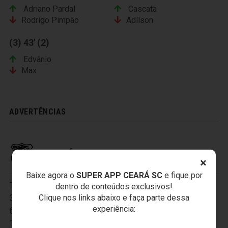
Adriano Pardal
Cascata
Rodrigo Pimpão
Adílson
(3) 43' (2)
Edvânio
Max
ADVERTÊNCIAS
CEARÁ SPORTING CLUB
×
Baixe agora o
SUPER APP CEARÁ SC
e fique por
Titulares:
1-Fernando Henrique
,
2-Marcos
,
dentro de conteúdos exclusivos!
3-Gustavo
,
4-Ricardo Silva
,
5-João Marcos
,
Clique nos links abaixo e faça parte dessa
experiência:
6-Vicente
,
7-Lulinha
,
8-Ricardinho
,
9-Mota
,
10-Rogerinho
,
11-Magno Alves