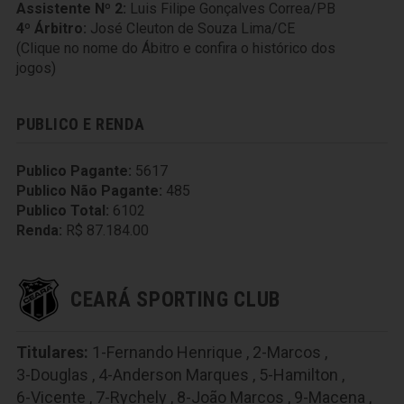
Assistente Nº 2:
Luis Filipe Gonçalves Correa/PB
4º Árbitro:
José Cleuton de Souza Lima/CE
(Clique no nome do Ábitro e confira o histórico dos
jogos)
PUBLICO E RENDA
Publico Pagante:
5617
Publico Não Pagante:
485
Publico Total:
6102
Renda:
R$ 87.184.00
CEARÁ SPORTING CLUB
Titulares:
1-Fernando Henrique
,
2-Marcos
,
3-Douglas
,
4-Anderson Marques
,
5-Hamilton
,
6-Vicente
,
7-Rychely
,
8-João Marcos
,
9-Macena
,