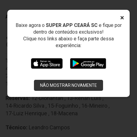
×
ADVERTÊNCIAS
Baixe agora o
SUPER APP CEARÁ SC
e fique por
dentro de conteúdos exclusivos!
Clique nos links abaixo e faça parte dessa
CEARÁ SPORTING CLUB
experiência:
Titulares:
1-Fernando Henrique
,
2-Eric
,
3-Douglas
,
4-Anderson Marques
,
5-Régis
,
6-Rafael Cruz
,
7-Lulinha
,
8-João Marcos
,
9-Mota
,
10-Ricardinho
,
11-Magno
NÃO MOSTRAR NOVAMENTE
Reservas:
12-Diónantan
,
13-Renan Luís
,
14-Ricardo Silva
,
15-Foguinho
,
16-Mineiro
,
17-Luiz Henrique
,
18-Macena
Técnico:
Leandro Campos