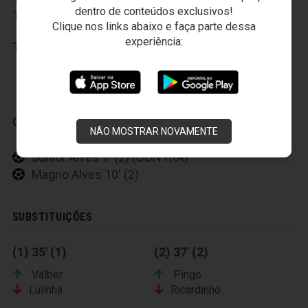
dentro de conteúdos exclusivos!
17-Gabriel Moraes
,
18-Anselmo
,
19-Pingo
Clique nos links abaixo e faça parte dessa
experiência:
Técnico:
Leandro Campos
GOLS
NÃO MOSTRAR NOVAMENTE
Júnior Alves 1' (2) (CONTRA)
Magno Alves 10' (2)
SUBSTITUIÇÕES
(1) 35' (1)
(2) 37' (2)
Válber
Pingo
Lulinha
Ricardinho