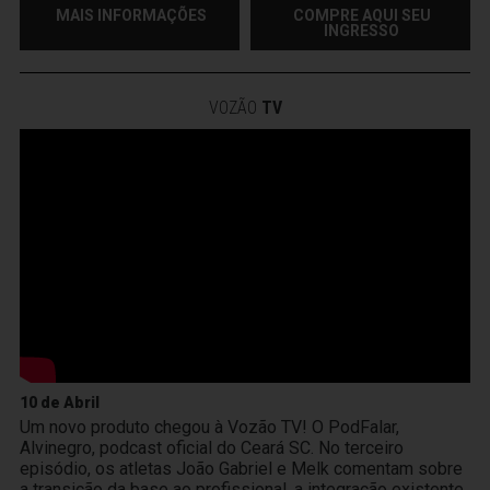
MAIS INFORMAÇÕES
COMPRE AQUI SEU
INGRESSO
VOZÃO
TV
10 de Abril
Um novo produto chegou à Vozão TV! O PodFalar,
Alvinegro, podcast oficial do Ceará SC. No terceiro
episódio, os atletas João Gabriel e Melk comentam sobre
a transição da base ao profissional, a integração existente