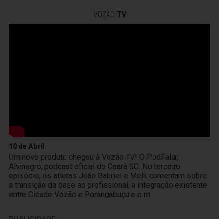
VOZÃO
TV
10 de Abril
Um novo produto chegou à Vozão TV! O PodFalar,
Alvinegro, podcast oficial do Ceará SC. No terceiro
episódio, os atletas João Gabriel e Melk comentam sobre
a transição da base ao profissional, a integração existente
entre Cidade Vozão e Porangabuçu e o m