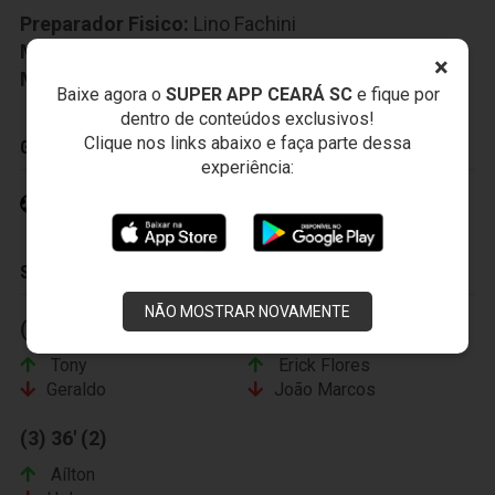
Preparador Fisico:
Lino Fachini
Médico:
Gustavo Pires
×
Massagista:
Anacleto Pires
Baixe agora o
SUPER APP CEARÁ SC
e fique por
dentro de conteúdos exclusivos!
Clique nos links abaixo e faça parte dessa
GOLS
experiência:
Erick Flores 39' (2)
SUBSTITUIÇÕES
NÃO MOSTRAR NOVAMENTE
(1) 20' (2)
(2) 23' (2)
Tony
Erick Flores
Geraldo
João Marcos
(3) 36' (2)
Aílton