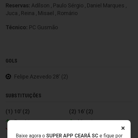
Reservas:
Adílson
,
Paulo Sérgio
,
Daniel Marques
,
Juca
,
Reina
,
Misael
,
Romário
Técnico:
PC Gusmão
GOLS
Felipe Azevedo 28' (2)
SUBSTITUIÇÕES
(1) 10' (2)
(2) 16' (2)
Romário
Misael
×
Mota
Régis
Baixe agora o
SUPER APP CEARÁ SC
e fique por