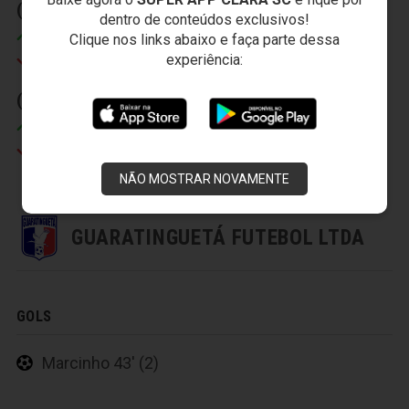
(1) 19' (1)
(2) (IT)
dentro de conteúdos exclusivos!
Clique nos links abaixo e faça parte dessa
Jardel
Apodi
experiência:
Bruninho
Paulo Sérgio
(2) 40' (2)
Magno
Robert
NÃO MOSTRAR NOVAMENTE
GUARATINGUETÁ FUTEBOL LTDA
GOLS
Marcinho 43' (2)