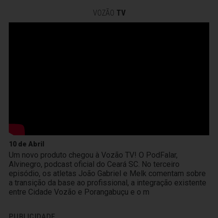
VOZÃO
TV
10 de Abril
Um novo produto chegou à Vozão TV! O PodFalar,
Alvinegro, podcast oficial do Ceará SC. No terceiro
episódio, os atletas João Gabriel e Melk comentam sobre
a transição da base ao profissional, a integração existente
entre Cidade Vozão e Porangabuçu e o m
PUBLICIDADE