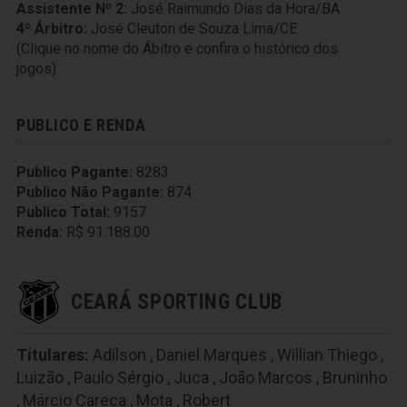
Assistente Nº 2:
José Raimundo Dias da Hora/BA
4º Árbitro:
José Cleuton de Souza Lima/CE
(Clique no nome do Ábitro e confira o histórico dos
jogos)
PUBLICO E RENDA
Publico Pagante:
8283
Publico Não Pagante:
874
Publico Total:
9157
Renda:
R$ 91.188.00
CEARÁ SPORTING CLUB
Titulares:
Adílson
,
Daniel Marques
,
Willian Thiego
,
Luizão
,
Paulo Sérgio
,
Juca
,
João Marcos
,
Bruninho
,
Márcio Careca
,
Mota
,
Robert