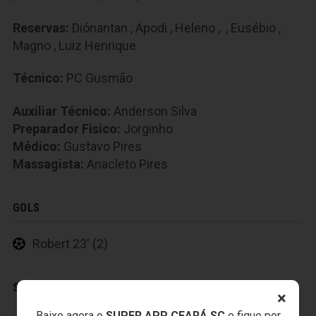
Reservas:
Diónantan
,
Apodi
,
Heleno
,
,
Eusébio
,
Magno
,
Luiz Henrique
Técnico:
PC Gusmão
Auxiliar Técnico:
Anderson Silva
Preparador Fisico:
Jorginho
Médico:
Gustavo Pires
Massagista:
Anacleto Pires
GOLS
Robert 23' (2)
SUBSTITUIÇÕES
×
Baixe agora o
SUPER APP CEARÁ SC
e fique por