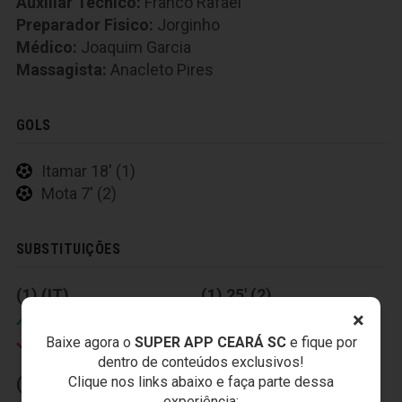
Auxiliar Técnico:
Franco Rafael
Preparador Fisico:
Jorginho
Médico:
Joaquim Garcia
Massagista:
Anacleto Pires
GOLS
Itamar 18' (1)
Mota 7' (2)
SUBSTITUIÇÕES
(1) (IT)
(1) 25' (2)
×
Eusébio
Robston
Baixe agora o
SUPER APP CEARÁ SC
e fique por
Heleno
Márcio Careca
dentro de conteúdos exclusivos!
Clique nos links abaixo e faça parte dessa
(2) 30' (2)
experiência: