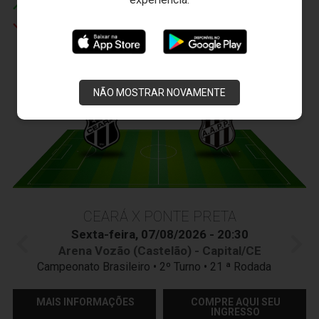
Luiz Henrique
Bruninho
JOGOS DO
VOZÃO
NÃO MOSTRAR NOVAMENTE
CEARÁ X PONTE PRETA
Sexta-feira, 07/08/2026 - 20:30
Arena Vozão (Castelão) - Capital/CE
Campeonato Brasileiro • 2º Turno • 21 ª Rodada
MAIS INFORMAÇÕES
COMPRE AQUI SEU
INGRESSO