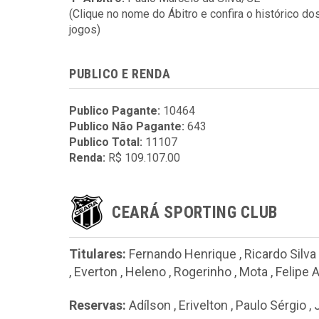
(Clique no nome do Ábitro e confira o histórico do
jogos)
PUBLICO E RENDA
Publico Pagante:
10464
Publico Não Pagante:
643
Publico Total:
11107
Renda:
R$ 109.107.00
CEARÁ SPORTING CLUB
Titulares:
Fernando Henrique
,
Ricardo Silva
,
Everton
,
Heleno
,
Rogerinho
,
Mota
,
Felipe 
Reservas:
Adílson
,
Erivelton
,
Paulo Sérgio
,