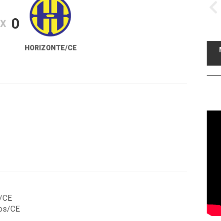
0
X
HORIZONTE/CE
o/CE
ros/CE