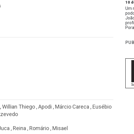
10 d
s
Um n
podc
João
prof
Pora
PUB
,
Willian Thiego
,
Apodi
,
Márcio Careca
,
Eusébio
Azevedo
Juca
,
Reina
,
Romário
,
Misael