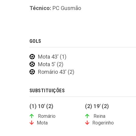
Técnico:
PC Gusmão
GOLS
Mota 43' (1)
Mota 5' (2)
Romário 43' (2)
SUBSTITUIÇÕES
(1) 10' (2)
(2) 19' (2)
Romário
Reina
Mota
Rogerinho