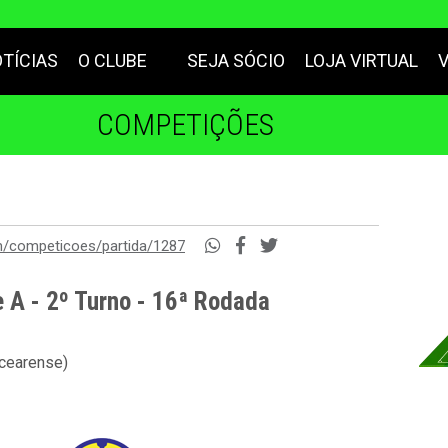
TÍCIAS
O CLUBE
SEJA SÓCIO
LOJA VIRTUAL
COMPETIÇÕES
m/competicoes/partida/1287
 A - 2º Turno - 16ª Rodada
 cearense)