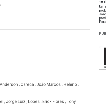
10 d
s
Um n
podc
João
prof
Pora
PUB
Anderson
,
Careca
,
João Marcos
,
Heleno
,
el
,
Jorge Luiz
,
Lopes
,
Erick Flores
,
Tony