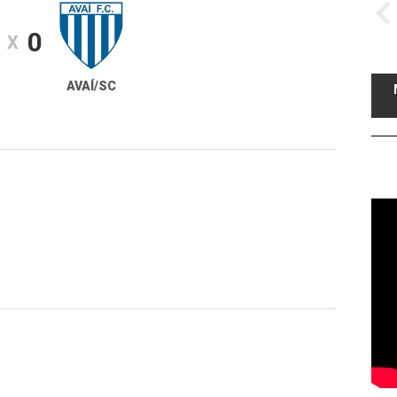
0
X
AVAÍ/SC