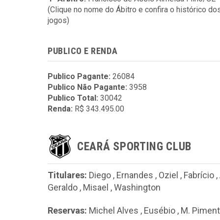
(Clique no nome do Ábitro e confira o histórico do
jogos)
PUBLICO E RENDA
Publico Pagante:
26084
Publico Não Pagante:
3958
Publico Total:
30042
Renda:
R$ 343.495.00
CEARÁ SPORTING CLUB
Titulares:
Diego
,
Ernandes
,
Oziel
,
Fabrício
,
Geraldo
,
Misael
,
Washington
Reservas:
Michel Alves
,
Eusébio
,
M. Piment