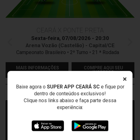
CEARÁ X PONTE PRETA
Sexta-feira, 07/08/2026 - 20:30
Arena Vozão (Castelão) - Capital/CE
Campeonato Brasileiro • 2º Turno • 21 ª Rodada
MAIS INFORMAÇÕES
COMPRE AQUI SEU
INGRESSO
×
Baixe agora o
SUPER APP CEARÁ SC
e fique por
dentro de conteúdos exclusivos!
VOZÃO
TV
Clique nos links abaixo e faça parte dessa
experiência: