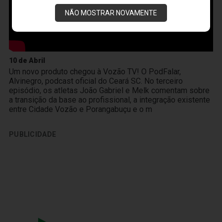
NÃO MOSTRAR NOVAMENTE
10 de Abril
Um novo produto chegou à Vozão TV! O PodFalar,
Alvinegro, podcast oficial do Ceará SC. No terceiro
episódio, os atletas João Gabriel e Melk comentam sobre
a transição da base ao profissional, a integração existente
entre Cidade Vozão e Porangabuçu e o m
PUBLICIDADE