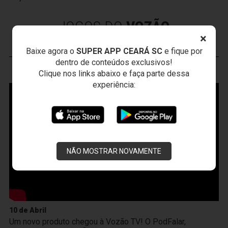
JOGOS DO
VOZÃO
×
Baixe agora o
SUPER APP CEARÁ SC
e fique por
dentro de conteúdos exclusivos!
VOZÃO
TV
Clique nos links abaixo e faça parte dessa
experiência:
NÃO MOSTRAR NOVAMENTE
10 de Abril
Um novo produto chegou à Vozão TV! O PodFalar,